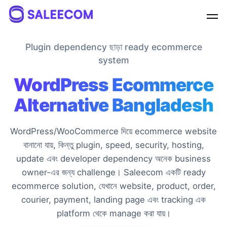
Fahim
online
Plugin dependency ছাড়া ready ecommerce
system
WordPress Ecommerce
লাইভ চ্যাটে আপনার সকল প্রশ্নের সমাধান পাবেন
Alternative Bangladesh
ইনস্ট্যান্ট সাপোর্ট পেতে এখনই চ্যাট শুরু করুন, আমাদের টিম আপনার সাথে
সাথে চ্যাটে যুক্ত হবে।
WordPress/WooCommerce দিয়ে ecommerce website
বানানো যায়, কিন্তু plugin, speed, security, hosting,
আপনার নাম
update এবং developer dependency অনেক business
owner-এর জন্য challenge। Saleecom একটি ready
ফোন নম্বর
ecommerce solution, যেখানে website, product, order,
courier, payment, landing page এবং tracking এক
platform থেকে manage করা যায়।
চ্যাট শুরু করুন