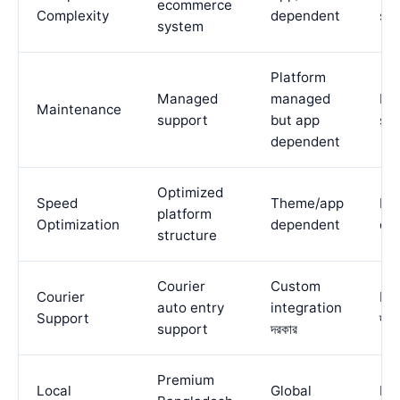
ecommerce
Complexity
dependent
set
system
Platform
Managed
managed
Plu
Maintenance
support
but app
sec
dependent
Optimized
Speed
Theme/app
Plu
platform
Optimization
dependent
de
structure
Courier
Custom
Courier
Plu
auto entry
integration
Support
দরক
support
দরকার
Premium
Local
Global
De