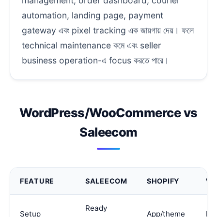
management, order dashboard, courier
automation, landing page, payment
gateway এবং pixel tracking এক জায়গায় দেয়। ফলে
technical maintenance কমে এবং seller
business operation-এ focus করতে পারে।
WordPress/WooCommerce vs
Saleecom
FEATURE
SALEECOM
SHOPIFY
WO
Ready
Setup
App/theme
Hos