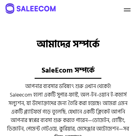
Durjoy
online
আমাদের সম্পর্কে
লাইভ চ্যাটে আপনার সকল প্রশ্নের সমাধান পাবেন
ইনস্ট্যান্ট সাপোর্ট পেতে এখনই চ্যাট শুরু করুন, আমাদের টিম আপনার সাথে
SaleEcom সম্পর্কে
সাথে চ্যাটে যুক্ত হবে।
আপনার ব্যবসার ভবিষ্যৎ শুরু এখান থেকেই!
আপনার নাম
Saleecom হলো একটি সুপার-ফাস্ট, অল-ইন-ওয়ান ই-কমার্স
সল্যুশন, যা উদ্যোক্তাদের জন্য তৈরি করা হয়েছে। আমরা এমন
ফোন নম্বর
একটি প্ল্যাটফর্ম গড়ে তুলেছি, যেখানে একটি ক্লিকেই আপনি
আপনার স্বপ্নের ব্যবসা শুরু করতে পারেন—ডোমেইন, হোস্টিং,
ডিজাইন, পেমেন্ট গেটওয়ে, কুরিয়ার, মেসেঞ্জার অটোমেশন—সব
চ্যাট শুরু করুন