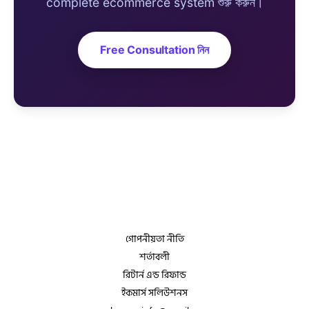
complete ecommerce system শুরু করুন।
Free Consultation নিন
গোপনীয়তা নীতি
শর্তাবলী
রিটার্ন এন্ড রিফান্ড
ইকমার্স সলিউশনস